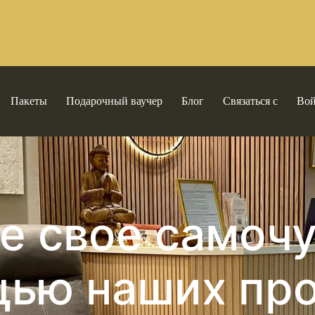
Пакеты
Подарочный ваучер
Блог
Связаться с
Во
е свое самочу
ью наших пр