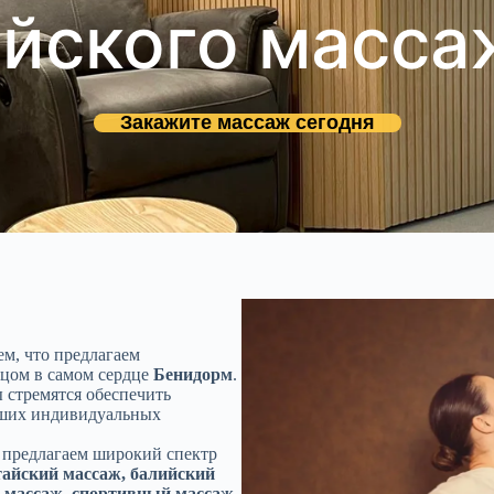
айского масса
Закажите массаж сегодня
ем, что предлагаем
ицом в самом сердце
Бенидорм
.
стремятся обеспечить
аших индивидуальных
 предлагаем широкий спектр
айский массаж, балийский
 массаж, спортивный массаж,