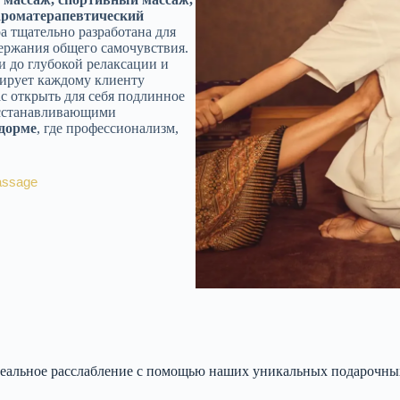
ароматерапевтический
а тщательно разработана для
ержания общего самочувствия.
 до глубокой релаксации и
тирует каждому клиенту
 открыть для себя подлинное
восстанавливающими
дорме
, где профессионализм,
assage
еальное расслабление с помощью наших уникальных подарочных 