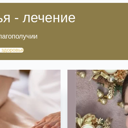
я - лечение
лагополучии
 здоровья