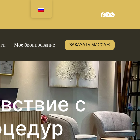
йти
Мое бронирование
ЗАКАЗАТЬ МАССАЖ
вствие с
оцедур