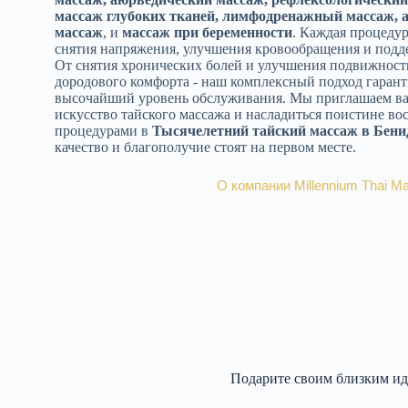
массаж глубоких тканей, лимфодренажный массаж, 
массаж
, и
массаж при беременности
. Каждая процедур
снятия напряжения, улучшения кровообращения и подд
От снятия хронических болей и улучшения подвижности
дородового комфорта - наш комплексный подход гаран
высочайший уровень обслуживания. Мы приглашаем вас
искусство тайского массажа и насладиться поистине 
процедурами в
Тысячелетний тайский массаж в Бени
качество и благополучие стоят на первом месте.
О компании Millennium Thai M
Откройте для себя наши подарочные карты
Подарите своим близким ид