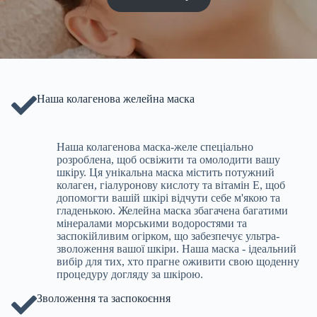
Наша колагенова желейна маска
Наша колагенова маска-желе спеціально
розроблена, щоб освіжити та омолодити вашу
шкіру. Ця унікальна маска містить потужний
колаген, гіалуронову кислоту та вітамін Е, щоб
допомогти вашій шкірі відчути себе м'якою та
гладенькою. Желейна маска збагачена багатими
мінералами морськими водоростями та
заспокійливим огірком, що забезпечує ультра-
зволоження вашої шкіри. Наша маска - ідеальний
вибір для тих, хто прагне оживити свою щоденну
процедуру догляду за шкірою.
Зволоження та заспокоєння