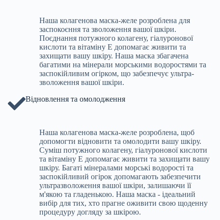
Наша колагенова маска-желе розроблена для
заспокоєння та зволоження вашої шкіри.
Поєднання потужного колагену, гіалуронової
кислоти та вітаміну Е допомагає живити та
захищати вашу шкіру. Наша маска збагачена
багатими на мінерали морськими водоростями та
заспокійливим огірком, що забезпечує ультра-
зволоження вашої шкіри.
Відновлення та омолодження
Наша колагенова маска-желе розроблена, щоб
допомогти відновити та омолодити вашу шкіру.
Суміш потужного колагену, гіалуронової кислоти
та вітаміну Е допомагає живити та захищати вашу
шкіру. Багаті мінералами морські водорості та
заспокійливий огірок допомагають забезпечити
ультразволоження вашої шкіри, залишаючи її
м'якою та гладенькою. Наша маска - ідеальний
вибір для тих, хто прагне оживити свою щоденну
процедуру догляду за шкірою.