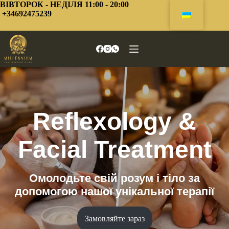
Перейти
ВІВТОРОК - НЕДІЛЯ 11:00 - 20:00
до
+34692475239
змісту
Reflexology &
Facial Treatment
Омолодьте свій розум і тіло за
допомогою нашої унікальної терапії
Замовляйте зараз