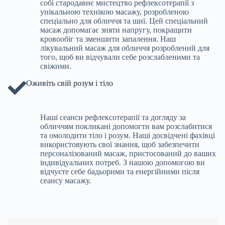
собі стародавнє мистецтво рефлексотерапії з
унікальною технікою масажу, розробленою
спеціально для обличчя та шиї. Цей спеціальний
масаж допомагає зняти напругу, покращити
кровообіг та зменшити запалення. Наш
лікувальний масаж для обличчя розроблений для
того, щоб ви відчували себе розслабленими та
свіжими.
Оживіть свій розум і тіло
Наші сеанси рефлексотерапії та догляду за
обличчям покликані допомогти вам розслабитися
та омолодити тіло і розум. Наші досвідчені фахівці
використовують свої знання, щоб забезпечити
персоналізований масаж, пристосований до ваших
індивідуальних потреб. З нашою допомогою ви
відчуєте себе бадьорими та енергійними після
сеансу масажу.