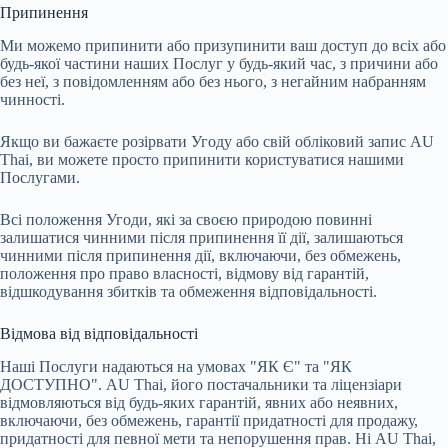
Припинення
Ми можемо припинити або призупинити ваш доступ до всіх або
будь-якої частини наших Послуг у будь-який час, з причини або
без неї, з повідомленням або без нього, з негайним набранням
чинності.
Якщо ви бажаєте розірвати Угоду або свій обліковий запис AU
Thai, ви можете просто припинити користуватися нашими
Послугами.
Всі положення Угоди, які за своєю природою повинні
залишатися чинними після припинення її дії, залишаються
чинними після припинення дії, включаючи, без обмежень,
положення про право власності, відмову від гарантій,
відшкодування збитків та обмеження відповідальності.
Відмова від відповідальності
Наші Послуги надаються на умовах "ЯК Є" та "ЯК
ДОСТУПНО". AU Thai, його постачальники та ліцензіари
відмовляються від будь-яких гарантій, явних або неявних,
включаючи, без обмежень, гарантії придатності для продажу,
придатності для певної мети та непорушення прав. Ні AU Thai,