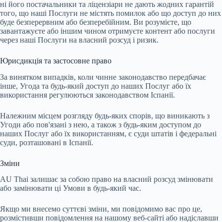
ні його постачальники та ліцензіари не дають жодних гарантій
того, що наші Послуги не містять помилок або що доступ до них
буде безперервним або безперебійним. Ви розумієте, що
завантажуєте або іншим чином отримуєте контент або послуги
через наші Послуги на власний розсуд і ризик.
Юрисдикція та застосовне право
За винятком випадків, коли чинне законодавство передбачає
інше, Угода та будь-який доступ до наших Послуг або їх
використання регулюються законодавством Іспанії.
Належним місцем розгляду будь-яких спорів, що виникають з
Угоди або пов'язані з нею, а також з будь-яким доступом до
наших Послуг або їх використанням, є суди штатів і федеральні
суди, розташовані в Іспанії.
Зміни
AU Thai залишає за собою право на власний розсуд змінювати
або замінювати ці Умови в будь-який час.
Якщо ми внесемо суттєві зміни, ми повідомимо вас про це,
розмістивши повідомлення на нашому веб-сайті або надіславши