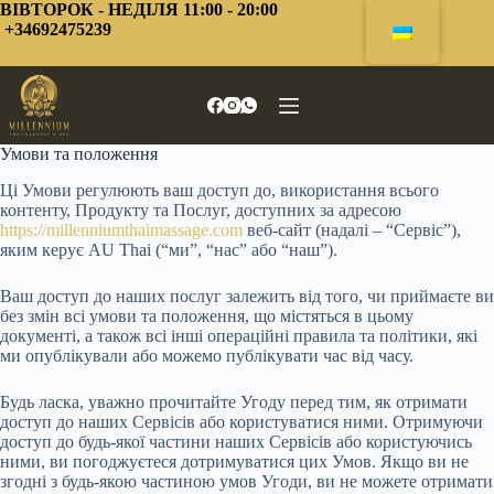
Перейти
ВІВТОРОК - НЕДІЛЯ 11:00 - 20:00
до
+34692475239
змісту
Умови та положення
Ці Умови регулюють ваш доступ до, використання всього
контенту, Продукту та Послуг, доступних за адресою
https://millenniumthaimassage.com
веб-сайт (надалі – “Сервіс”),
яким керує AU Thai (“ми”, “нас” або “наш”).
Ваш доступ до наших послуг залежить від того, чи приймаєте ви
без змін всі умови та положення, що містяться в цьому
документі, а також всі інші операційні правила та політики, які
ми опублікували або можемо публікувати час від часу.
Будь ласка, уважно прочитайте Угоду перед тим, як отримати
доступ до наших Сервісів або користуватися ними. Отримуючи
доступ до будь-якої частини наших Сервісів або користуючись
ними, ви погоджуєтеся дотримуватися цих Умов. Якщо ви не
згодні з будь-якою частиною умов Угоди, ви не можете отримати