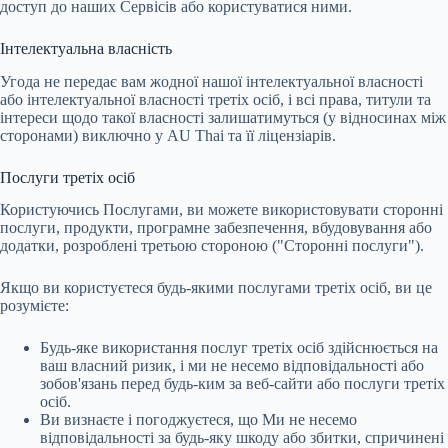
доступ до наших Сервісів або користуватися ними.
Інтелектуальна власність
Угода не передає вам жодної нашої інтелектуальної власності
або інтелектуальної власності третіх осіб, і всі права, титули та
інтереси щодо такої власності залишатимуться (у відносинах між
сторонами) виключно у AU Thai та її ліцензіарів.
Послуги третіх осіб
Користуючись Послугами, ви можете використовувати сторонні
послуги, продукти, програмне забезпечення, вбудовування або
додатки, розроблені третьою стороною ("Сторонні послуги").
Якщо ви користуєтеся будь-якими послугами третіх осіб, ви це
розумієте:
Будь-яке використання послуг третіх осіб здійснюється на
ваш власний ризик, і ми не несемо відповідальності або
зобов'язань перед будь-ким за веб-сайти або послуги третіх
осіб.
Ви визнаєте і погоджуєтеся, що Ми не несемо
відповідальності за будь-яку шкоду або збитки, спричинені