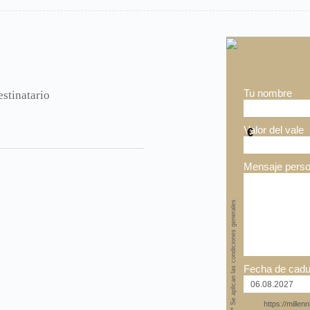
Tu nombre
stinatario
Valor del vale
€
Mensaje perso
* Se aplican las condiciones generales
Fecha de cadu
https://mille