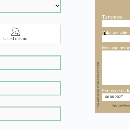
Tu nombre
Valor del vale
€
Usted mismo
Mensaje perso
* Se aplican las condiciones generales
Fecha de cadu
https://mille