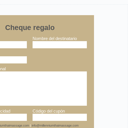
Cheque regalo
Nombre del destinatario
nal
cidad
Código del cupón
nniumthaimassage.com
|
info@millenniumthaimassage.com