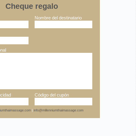
Cheque regalo
Nombre del destinatario
nal
cidad
Código del cupón
nniumthaimassage.com
|
info@millenniumthaimassage.com