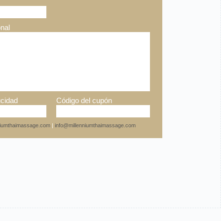
nal
cidad
Código del cupón
nniumthaimassage.com
|
info@millenniumthaimassage.com