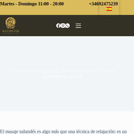
Saltar
Martes - Domingo 11:00 - 20:00
+34692475239
al
contenido
Explorando el antiguo arte curativo del masaje tailandés:
Beneficios y técnicas
El masaje tailandés es algo más que una técnica de relajación: es un