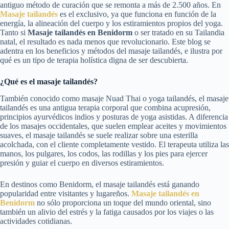
antiguo método de curación que se remonta a más de 2.500 años. En
Masaje tailandés
es el exclusivo, ya que funciona en función de la
energía, la alineación del cuerpo y los estiramientos propios del yoga.
Tanto si
Masaje tailandés en Benidorm
o ser tratado en su Tailandia
natal, el resultado es nada menos que revolucionario. Este blog se
adentra en los beneficios y métodos del masaje tailandés, e ilustra por
qué es un tipo de terapia holística digna de ser descubierta.
¿Qué es el masaje tailandés?
También conocido como masaje Nuad Thai o yoga tailandés, el masaje
tailandés es una antigua terapia corporal que combina acupresión,
principios ayurvédicos indios y posturas de yoga asistidas. A diferencia
de los masajes occidentales, que suelen emplear aceites y movimientos
suaves, el masaje tailandés se suele realizar sobre una esterilla
acolchada, con el cliente completamente vestido. El terapeuta utiliza las
manos, los pulgares, los codos, las rodillas y los pies para ejercer
presión y guiar el cuerpo en diversos estiramientos.
En destinos como Benidorm, el masaje tailandés está ganando
popularidad entre visitantes y lugareños.
Masaje tailandés en
Benidorm
no sólo proporciona un toque del mundo oriental, sino
también un alivio del estrés y la fatiga causados por los viajes o las
actividades cotidianas.