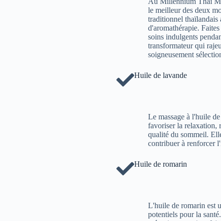
Au Millennium Thai Mass
le meilleur des deux m
traditionnel thaïlandais
d'aromathérapie. Faites 
soins indulgents pendan
transformateur qui rajeu
soigneusement sélection
Huile de lavande
Le massage à l'huile d
favoriser la relaxation,
qualité du sommeil. Ell
contribuer à renforcer l
Huile de romarin
L'huile de romarin est 
potentiels pour la santé