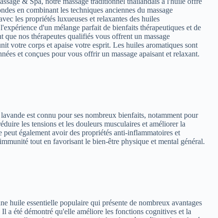
age & Spa, notre massage traditionnel thaïlandais à l'huile offre
ondes en combinant les techniques anciennes du massage
 avec les propriétés luxueuses et relaxantes des huiles
l'expérience d'un mélange parfait de bienfaits thérapeutiques et de
t que nos thérapeutes qualifiés vous offrent un massage
nit votre corps et apaise votre esprit. Les huiles aromatiques sont
nées et conçues pour vous offrir un massage apaisant et relaxant.
e lavande est connu pour ses nombreux bienfaits, notamment pour
 réduire les tensions et les douleurs musculaires et améliorer la
e peut également avoir des propriétés anti-inflammatoires et
'immunité tout en favorisant le bien-être physique et mental général.
une huile essentielle populaire qui présente de nombreux avantages
. Il a été démontré qu'elle améliore les fonctions cognitives et la