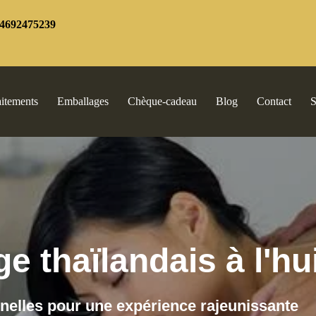
4692475239
aitements
Emballages
Chèque-cadeau
Blog
Contact
S
 thaïlandais à l'hu
nnelles pour une expérience rajeunissante