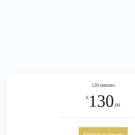
120 minutes
130
€
.00
Réserver un massage