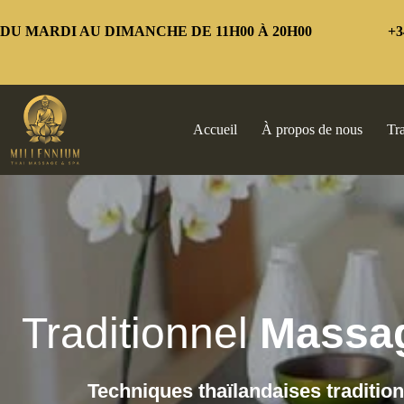
Passer
au
DU MARDI AU DIMANCHE DE 11H00 À 20H00
+3
contenu
Accueil
À propos de nous
Tr
Traditionnel
Massage
Techniques thaïlandaises traditio