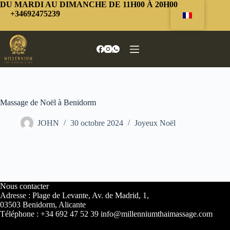
Passer
DU MARDI AU DIMANCHE DE 11H00 À 20H00
au
+34692475239
contenu
Massage de Noël à Benidorm
JOHN
30 octobre 2024
Joyeux Noël
Nous contacter
Adresse : Plage de Levante, Av. de Madrid, 1,
03503 Benidorm, Alicante
Téléphone : +34 692 47 52 39 info@millenniumthaimassage.com