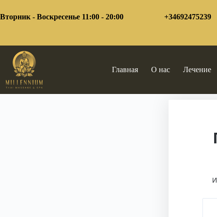
Перейти
к
Вторник - Воскресенье 11:00 - 20:00
+34692475239
сути
Главная
О нас
Лечение
И