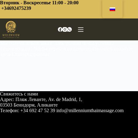
Перейти
Вторник - Воскресенье 11:00 - 20:00
к
+34692475239
сути
Мы получили ваш заказ! Электронная почта успешно
отправлена на . Чтобы перейти на главную страницу, нажмите
здесь
Главная страница
Свяжитесь с нами
Адрес: Пляж Леванте, Av. de Madrid, 1,
03503 Бенидорм, Аликанте
Телефон: +34 692 47 52 39 info@millenniumthaimassage.com