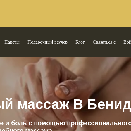
Пакеты
Подарочный ваучер
Блог
Связаться с
Во
ый массаж
В Бени
ие и боль с помощью профессиональног
чебного массажа