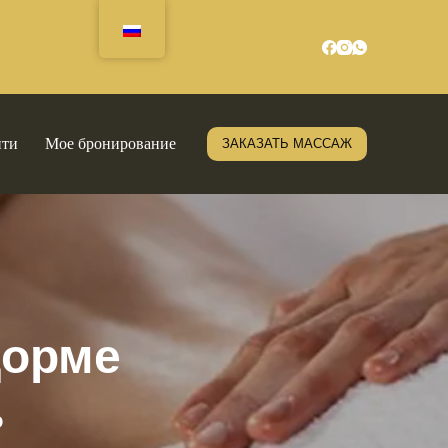
йти
Мое бронирование
ЗАКАЗАТЬ МАССАЖ
дорме
о