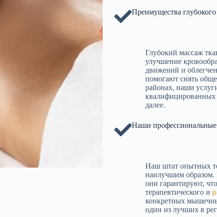
Преимущества глубокого
Глубокий массаж тка
улучшение кровообра
движений и облегче
помогают снять обще
районах, наши услуг
квалифицированных 
далее.
Наши профессиональные
Наш штат опытных те
наилучшим образом. 
они гарантируют, чт
терапевтического и
р
конкретных мышечных
один из лучших в рег