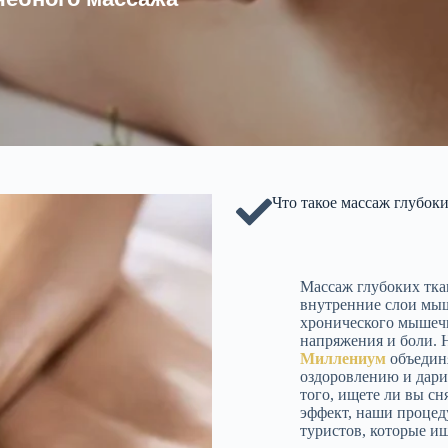
Что такое массаж глубок
Массаж глубоких ткан
внутренние слои мыш
хронического мышечн
напряжения и боли.
Миллениум
объединя
оздоровлению и дари
того, ищете ли вы с
эффект, наши процеду
туристов, которые и