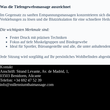
Was die Tiefengewebsmassage auszeichnet
Im Gegensatz zu sanften Entspannungsmassagen konzentrieren sich die
Verklebungen zu lösen und die Blutzirkulation für eine schnellere Hei
Die wichtigsten Merkmale sind:
Fester Druck mit präzisen Techniken
Fokus auf tiefe Muskelgruppen und Bindegewebe
Ideal für Sportler, Büroangestellte und alle, die unter anhaltend
Jede Sitzung wird sorgfältig auf Ihr persönliches Wohlbefinden abgest
Kontakt
Anschrift: Strand Levante, Av. de Madrid, 1,
03503 Benidorm, Alicante
Telefon: +34 692 47 52 39
info@millenniumthaimassage.com