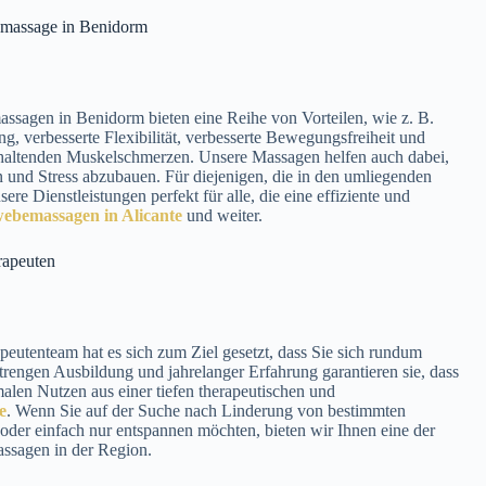
bsmassage in Benidorm
sagen in Benidorm bieten eine Reihe von Vorteilen, wie z. B.
g, verbesserte Flexibilität, verbesserte Bewegungsfreiheit und
haltenden Muskelschmerzen. Unsere Massagen helfen auch dabei,
und Stress abzubauen. Für diejenigen, die in den umliegenden
ere Dienstleistungen perfekt für alle, die eine effiziente und
ebemassagen in Alicante
und weiter.
rapeuten
peutenteam hat es sich zum Ziel gesetzt, dass Sie sich rundum
trengen Ausbildung und jahrelanger Erfahrung garantieren sie, dass
len Nutzen aus einer tiefen therapeutischen und
e
. Wenn Sie auf der Suche nach Linderung von bestimmten
der einfach nur entspannen möchten, bieten wir Ihnen eine der
ssagen in der Region.