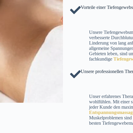
Vorteile einer Tiefengewe
Unsere Tiefengewebsmas
verbesserte Durchblutun
Linderung von lang an
allgemeine Spannungen 
Gebieten leben, sind uns
fachkundige
Tiefengew
Unsere professionellen The
Unser erfahrenes Thera
wohlfühlen. Mit einer s
jeder Kunde den maxima
Entspannungsmassag
Muskelproblemen sind o
besten Tiefengewebema