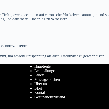
 Tiefengewebetechniken auf chronische Muskelverspannungen und spezif
lung und dauerhafte Linderung zu verbessern.
en Schmerzen leiden
immt, um sowohl Entspannung als auch Effektivität zu gewährleisten.
Hauptseite
Behandlungen
Pakete
Massage buchen
Über uns
Blog
Kontakt
Gesundheitszustand