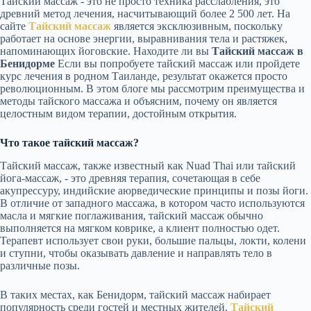
Тайский массаж - это не просто техника расслабления, это
древний метод лечения, насчитывающий более 2 500 лет. На
сайте
Тайский массаж
является эксклюзивным, поскольку
работает на основе энергии, выравнивания тела и растяжек,
напоминающих йоговские. Находите ли вы
Тайский массаж в
Бенидорме
Если вы попробуете тайский массаж или пройдете
курс лечения в родном Таиланде, результат окажется просто
революционным. В этом блоге мы рассмотрим преимущества и
методы тайского массажа и объясним, почему он является
целостным видом терапии, достойным открытия.
Что такое тайский массаж?
Тайский массаж, также известный как Nuad Thai или тайский
йога-массаж, - это древняя терапия, сочетающая в себе
акупрессуру, индийские аюрведические принципы и позы йоги.
В отличие от западного массажа, в котором часто используются
масла и мягкие поглаживания, тайский массаж обычно
выполняется на мягком коврике, а клиент полностью одет.
Терапевт использует свои руки, большие пальцы, локти, колени
и ступни, чтобы оказывать давление и направлять тело в
различные позы.
В таких местах, как Бенидорм, тайский массаж набирает
популярность среди гостей и местных жителей.
Тайский