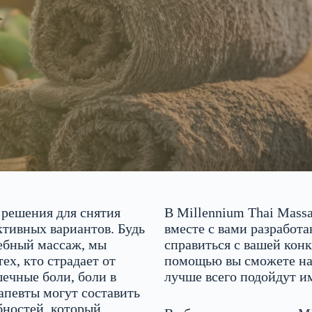
 решения для снятия
В Millennium Thai Mass
ктивных вариантов. Будь
вместе с вами разработ
чебный массаж, мы
справиться с вашей кон
ех, кто страдает от
помощью вы сможете най
шечные боли, боли в
лучше всего подойдут и
певты могут составить
бностей, который