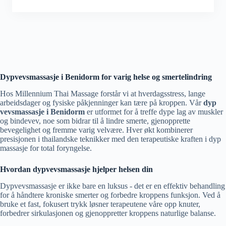
Dypvevsmassasje i Benidorm for varig helse og smertelindring
Hos Millennium Thai Massage forstår vi at hverdagsstress, lange
arbeidsdager og fysiske påkjenninger kan tære på kroppen. Vår
dyp
vevsmassasje i Benidorm
er utformet for å treffe dype lag av muskler
og bindevev, noe som bidrar til å lindre smerte, gjenopprette
bevegelighet og fremme varig velvære. Hver økt kombinerer
presisjonen i thailandske teknikker med den terapeutiske kraften i dyp
massasje for total foryngelse.
Hvordan dypvevsmassasje hjelper helsen din
Dypvevsmassasje er ikke bare en luksus - det er en effektiv behandling
for å håndtere kroniske smerter og forbedre kroppens funksjon. Ved å
bruke et fast, fokusert trykk løsner terapeutene våre opp knuter,
forbedrer sirkulasjonen og gjenoppretter kroppens naturlige balanse.