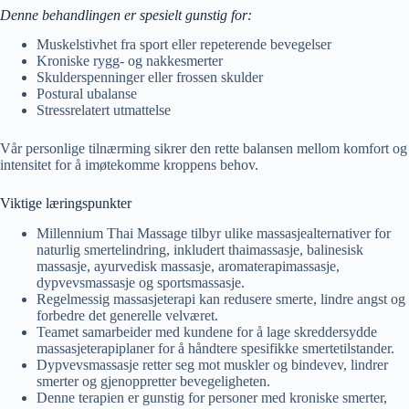
Denne behandlingen er spesielt gunstig for:
Muskelstivhet fra sport eller repeterende bevegelser
Kroniske rygg- og nakkesmerter
Skulderspenninger eller frossen skulder
Postural ubalanse
Stressrelatert utmattelse
Vår personlige tilnærming sikrer den rette balansen mellom komfort og
intensitet for å imøtekomme kroppens behov.
Viktige læringspunkter
Millennium Thai Massage tilbyr ulike massasjealternativer for
naturlig smertelindring, inkludert thaimassasje, balinesisk
massasje, ayurvedisk massasje, aromaterapimassasje,
dypvevsmassasje og sportsmassasje.
Regelmessig massasjeterapi kan redusere smerte, lindre angst og
forbedre det generelle velværet.
Teamet samarbeider med kundene for å lage skreddersydde
massasjeterapiplaner for å håndtere spesifikke smertetilstander.
Dypvevsmassasje retter seg mot muskler og bindevev, lindrer
smerter og gjenoppretter bevegeligheten.
Denne terapien er gunstig for personer med kroniske smerter,