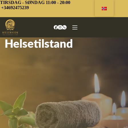
Hopp
TIRSDAG - SØNDAG 11:00 - 20:00
til
+34692475239
innhold
Helsetilstand