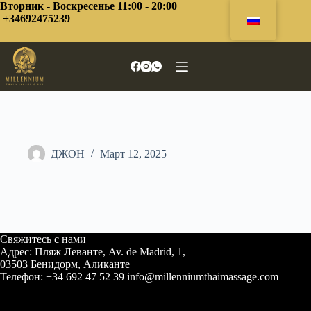
Перейти
Вторник - Воскресенье 11:00 - 20:00
к
+34692475239
сути
ДЖОН
Март 12, 2025
Свяжитесь с нами
Адрес: Пляж Леванте, Av. de Madrid, 1,
03503 Бенидорм, Аликанте
Телефон: +34 692 47 52 39 info@millenniumthaimassage.com