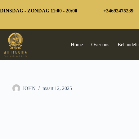
Overslaan
naar
DINSDAG - ZONDAG 11:00 - 20:00
+34692475239
inhoud
Home
Over ons
Behandeli
JOHN
maart 12, 2025