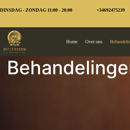
Overslaan
naar
DINSDAG - ZONDAG 11:00 - 20:00
+34692475239
inhoud
Home
Over ons
Behandeli
Behandelinge