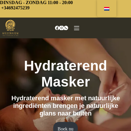
Overslaan
DINSDAG - ZONDAG 11:00 - 20:00
naar
+34692475239
inhoud
Hydraterend
Masker
Hydraterend masker met natuurlijke
ingrediënten brengen je natuurlijke
glans naar buiten
Boek nu