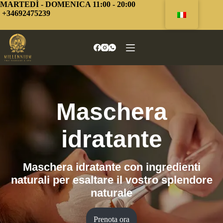
Vai
MARTEDÌ - DOMENICA 11:00 - 20:00
al
+34692475239
contenuto
Maschera
idratante
Maschera idratante con ingredienti
naturali per esaltare il vostro splendore
naturale
Prenota ora