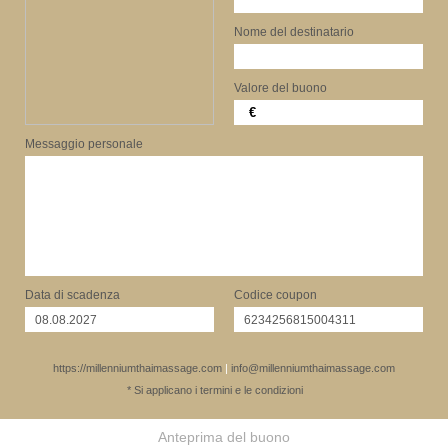
Nome del destinatario
Valore del buono
€
Messaggio personale
Data di scadenza
Codice coupon
https://millenniumthaimassage.com
|
info@millenniumthaimassage.com
* Si applicano i termini e le condizioni
Anteprima del buono