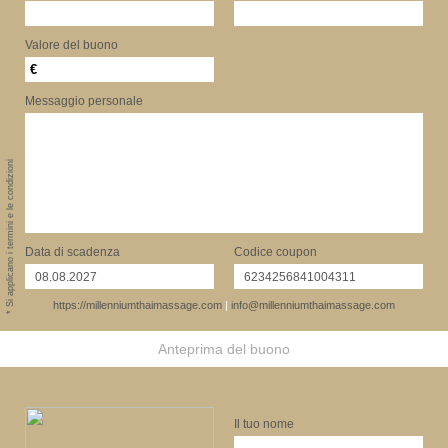
Valore del buono
€
Messaggio personale
* Si applicano i termini e le condizioni
Data di scadenza
Codice coupon
https://millenniumthaimassage.com
|
info@millenniumthaimassage.com
Anteprima del buono
Il tuo nome