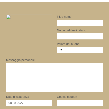
Il tuo nome
Nome del destinatario
Valore del buono
€
Messaggio personale
Data di scadenza
Codice coupon