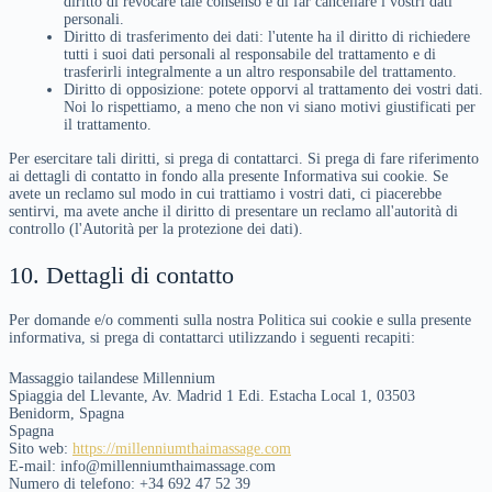
diritto di revocare tale consenso e di far cancellare i vostri dati
personali.
Diritto di trasferimento dei dati: l'utente ha il diritto di richiedere
tutti i suoi dati personali al responsabile del trattamento e di
trasferirli integralmente a un altro responsabile del trattamento.
Diritto di opposizione: potete opporvi al trattamento dei vostri dati.
Noi lo rispettiamo, a meno che non vi siano motivi giustificati per
il trattamento.
Per esercitare tali diritti, si prega di contattarci. Si prega di fare riferimento
ai dettagli di contatto in fondo alla presente Informativa sui cookie. Se
avete un reclamo sul modo in cui trattiamo i vostri dati, ci piacerebbe
sentirvi, ma avete anche il diritto di presentare un reclamo all'autorità di
controllo (l'Autorità per la protezione dei dati).
10. Dettagli di contatto
Per domande e/o commenti sulla nostra Politica sui cookie e sulla presente
informativa, si prega di contattarci utilizzando i seguenti recapiti:
Massaggio tailandese Millennium
Spiaggia del Llevante, Av. Madrid 1 Edi. Estacha Local 1, 03503
Benidorm, Spagna
Spagna
Sito web:
https://millenniumthaimassage.com
E-mail:
info@millenniumthaimassage.com
Numero di telefono: +34 692 47 52 39