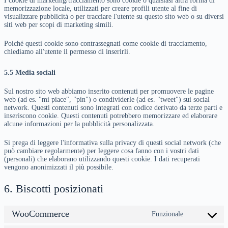
I cookie di marketing/tracciamento sono cookie o qualsiasi altra forma di
memorizzazione locale, utilizzati per creare profili utente al fine di
visualizzare pubblicità o per tracciare l'utente su questo sito web o su diversi
siti web per scopi di marketing simili.
Poiché questi cookie sono contrassegnati come cookie di tracciamento,
chiediamo all'utente il permesso di inserirli.
5.5 Media sociali
Sul nostro sito web abbiamo inserito contenuti per promuovere le pagine
web (ad es. "mi piace", "pin") o condividerle (ad es. "tweet") sui social
network. Questi contenuti sono integrati con codice derivato da terze parti e
inseriscono cookie. Questi contenuti potrebbero memorizzare ed elaborare
alcune informazioni per la pubblicità personalizzata.
Si prega di leggere l'informativa sulla privacy di questi social network (che
può cambiare regolarmente) per leggere cosa fanno con i vostri dati
(personali) che elaborano utilizzando questi cookie. I dati recuperati
vengono anonimizzati il più possibile.
6. Biscotti posizionati
WooCommerce
Funzionale
Consenso
al