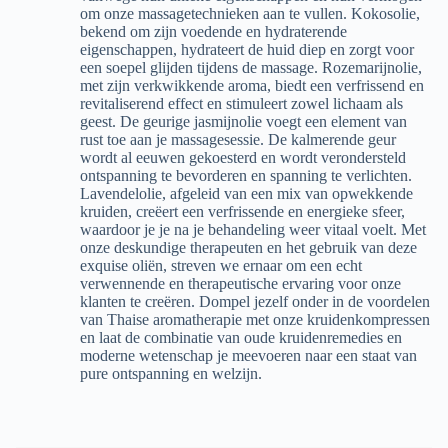
om onze massagetechnieken aan te vullen. Kokosolie,
bekend om zijn voedende en hydraterende
eigenschappen, hydrateert de huid diep en zorgt voor
een soepel glijden tijdens de massage. Rozemarijnolie,
met zijn verkwikkende aroma, biedt een verfrissend en
revitaliserend effect en stimuleert zowel lichaam als
geest. De geurige jasmijnolie voegt een element van
rust toe aan je massagesessie. De kalmerende geur
wordt al eeuwen gekoesterd en wordt verondersteld
ontspanning te bevorderen en spanning te verlichten.
Lavendelolie, afgeleid van een mix van opwekkende
kruiden, creëert een verfrissende en energieke sfeer,
waardoor je je na je behandeling weer vitaal voelt. Met
onze deskundige therapeuten en het gebruik van deze
exquise oliën, streven we ernaar om een echt
verwennende en therapeutische ervaring voor onze
klanten te creëren. Dompel jezelf onder in de voordelen
van Thaise aromatherapie met onze kruidenkompressen
en laat de combinatie van oude kruidenremedies en
moderne wetenschap je meevoeren naar een staat van
pure ontspanning en welzijn.