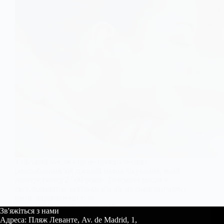
Тайський масаж - це не просто техніка
розслаблення, це древній метод лікування, який
налічує понад 2 500 років. Тайський масаж є
ексклюзивним, оскільки він діє на енергетичному
рівні, вирівнюючи тіло...
ДЖОН
7 липня 2025 року
Зв'яжіться з нами
Адреса: Пляж Леванте, Av. de Madrid, 1,