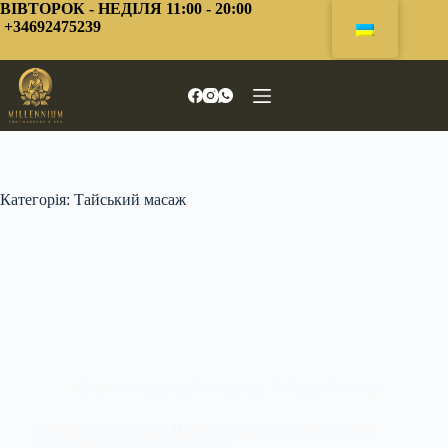
Перейти
ВІВТОРОК - НЕДІЛЯ 11:00 - 20:00
до
+34692475239
змісту
Категорія:
Тайський масаж
Масажна терапія
,
Спа-центр
,
Тайський масаж
Розслаблення чекає: Відкрийте для себе балійську
масажну терапію в Бенідормі