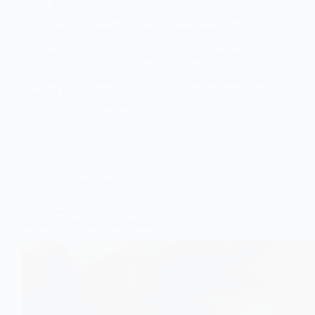
Якщо ви хочете повністю позбутися щоденної
напруги та стресу, лише кілька процедур можуть
зрівнятися з відновлювальною ефективністю
балійського масажу. Глибоко заснований на
оздоровчій культурі Балі, цей традиційний метод
лікування поєднує в собі м'які розтяжки,
акупресуру, рефлексотерапію та ароматерапію, щоб
створити...
ДЖОН
Липень 22, 2025
Тайський масаж
Вивчаємо стародавнє цілюще мистецтво тайського
масажу: Переваги та техніки