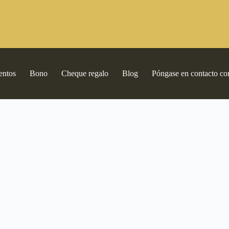
entos
Bono
Cheque regalo
Blog
Póngase en contacto co