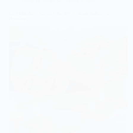
Terapia de masaje
,
Spa
,
Masaje tailandés
La relajación le espera: Descubre el masaje balinés en
Benidorm