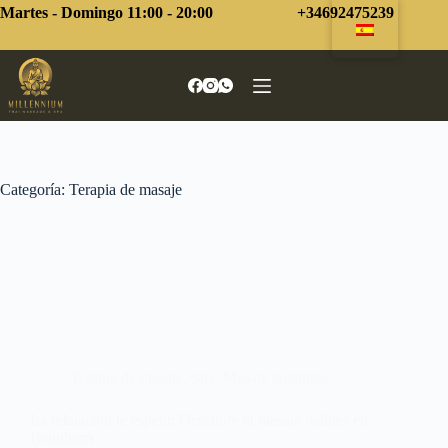
Saltar
Martes - Domingo 11:00 - 20:00
+34692475239
al
contenido
Categoría:
Terapia de masaje
Terapia de masaje
,
Spa
,
Masaje tailandés
La relajación le espera: Descubre el masaje balinés en
Benidorm