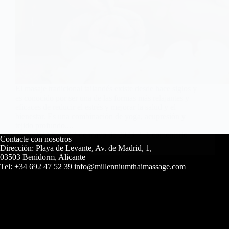
El masaje tradicional tailandés existe desde hace siglos y
es conocido por ser una de las formas más relajantes y
eficaces de reducir el estrés y mejorar la salud y el
bienestar. Es una combinación de yoga, acupresión y
tejido profundo....
JUAN
13 de mayo de 2023
1 comentario
Contacte con nosotros
Dirección: Playa de Levante, Av. de Madrid, 1,
03503 Benidorm, Alicante
Tel: +34 692 47 52 39 info@millenniumthaimassage.com