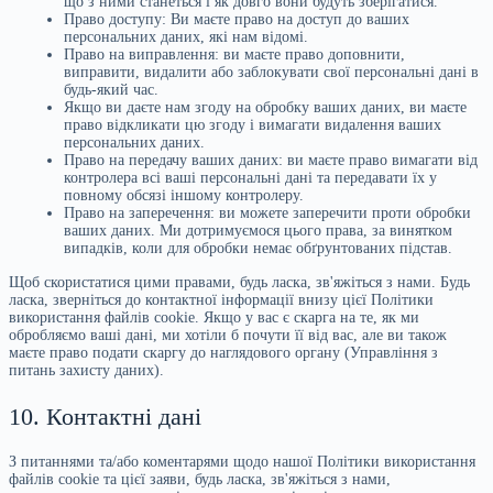
що з ними станеться і як довго вони будуть зберігатися.
Право доступу: Ви маєте право на доступ до ваших
персональних даних, які нам відомі.
Право на виправлення: ви маєте право доповнити,
виправити, видалити або заблокувати свої персональні дані в
будь-який час.
Якщо ви даєте нам згоду на обробку ваших даних, ви маєте
право відкликати цю згоду і вимагати видалення ваших
персональних даних.
Право на передачу ваших даних: ви маєте право вимагати від
контролера всі ваші персональні дані та передавати їх у
повному обсязі іншому контролеру.
Право на заперечення: ви можете заперечити проти обробки
ваших даних. Ми дотримуємося цього права, за винятком
випадків, коли для обробки немає обґрунтованих підстав.
Щоб скористатися цими правами, будь ласка, зв'яжіться з нами. Будь
ласка, зверніться до контактної інформації внизу цієї Політики
використання файлів cookie. Якщо у вас є скарга на те, як ми
обробляємо ваші дані, ми хотіли б почути її від вас, але ви також
маєте право подати скаргу до наглядового органу (Управління з
питань захисту даних).
10. Контактні дані
З питаннями та/або коментарями щодо нашої Політики використання
файлів cookie та цієї заяви, будь ласка, зв'яжіться з нами,