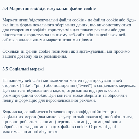
5.4 Маркетингові/відстежувальні файли cookie
Маркетингові/відстежувальні файли cookie - це файли cookie або будь-
яка інша форма локального зберігання даних, що використовуються
для створення профілів користувачів для показу реклами або для
відстеження користувача на цьому веб-сайті або на декількох веб-
сайтах з аналогічними маркетинговими цілями.
Оскільки ці файли cookie позначені як відстежувальні, ми просимо
вашого дозволу на їх розміщення.
5.5 Соціальні мережі
На нашому веб-сайті ми включили контент для просування веб-
сторінок ("like", "pin") або поширення ("tweet") в соціальних мережах.
Цей контент вбудований з кодом, отриманим від третіх осіб, і
розміщує файли cookie. Цей контент може зберігати та обробляти
певну інформацію для персоналізованої реклами.
Будь ласка, ознайомтеся із заявою про конфіденційність цих
соціальних мереж (яка може регулярно змінюватися), щоб дізнатися,
що вони роблять з вашими (персональними) даними, які вони
обробляють за допомогою цих файлів cookie. Отримані дані
максимально анонімізуються.