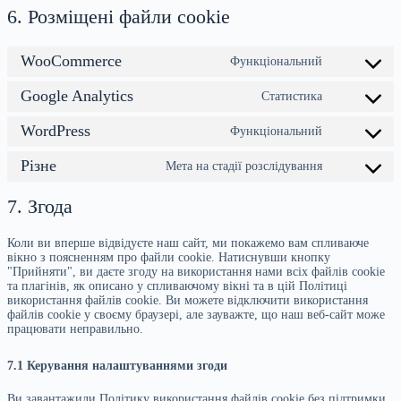
6. Розміщені файли cookie
WooCommerce
Функціональний
Згода
на
Google Analytics
обслуговув
Статистика
Згода
woocomme
на
WordPress
використа
Функціональний
Згода
сервісу
на
google-
Різне
обслуговув
Мета на стадії розслідування
Згода
аналітики
wordpress
на
обслуговув
7. Згода
різне
Коли ви вперше відвідуєте наш сайт, ми покажемо вам спливаюче
вікно з поясненням про файли cookie. Натиснувши кнопку
"Прийняти", ви даєте згоду на використання нами всіх файлів cookie
та плагінів, як описано у спливаючому вікні та в цій Політиці
використання файлів cookie. Ви можете відключити використання
файлів cookie у своєму браузері, але зауважте, що наш веб-сайт може
працювати неправильно.
7.1 Керування налаштуваннями згоди
Ви завантажили Політику використання файлів cookie без підтримки