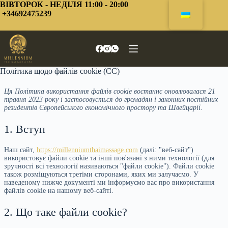
Перейти
ВІВТОРОК - НЕДІЛЯ 11:00 - 20:00
до
+34692475239
змісту
Політика щодо файлів cookie (ЄС)
Ця Політика використання файлів cookie востаннє оновлювалася 21
травня 2023 року і застосовується до громадян і законних постійних
резидентів Європейського економічного простору та Швейцарії.
1. Вступ
Наш сайт,
https://millenniumthaimassage.com
(далі: "веб-сайт")
використовує файли cookie та інші пов'язані з ними технології (для
зручності всі технології називаються "файли cookie"). Файли cookie
також розміщуються третіми сторонами, яких ми залучаємо. У
наведеному нижче документі ми інформуємо вас про використання
файлів cookie на нашому веб-сайті.
2. Що таке файли cookie?