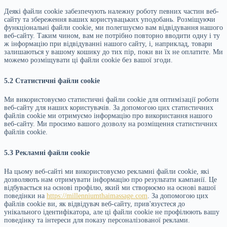
Деякі файли cookie забезпечують належну роботу певних частин веб-
сайту та збереження ваших користувацьких уподобань. Розміщуючи
функціональні файли cookie, ми полегшуємо вам відвідування нашого
веб-сайту. Таким чином, вам не потрібно повторно вводити одну і ту
ж інформацію при відвідуванні нашого сайту, і, наприклад, товари
залишаються у вашому кошику до тих пір, поки ви їх не оплатите. Ми
можемо розміщувати ці файли cookie без вашої згоди.
5.2 Статистичні файли cookie
Ми використовуємо статистичні файли cookie для оптимізації роботи
веб-сайту для наших користувачів. За допомогою цих статистичних
файлів cookie ми отримуємо інформацію про використання нашого
веб-сайту. Ми просимо вашого дозволу на розміщення статистичних
файлів cookie.
5.3 Рекламні файли cookie
На цьому веб-сайті ми використовуємо рекламні файли cookie, які
дозволяють нам отримувати інформацію про результати кампанії. Це
відбувається на основі профілю, який ми створюємо на основі вашої
поведінки на
https://millenniumthaimassage.com
. За допомогою цих
файлів cookie ви, як відвідувач веб-сайту, прив'язуєтеся до
унікального ідентифікатора, але ці файли cookie не профілюють вашу
поведінку та інтереси для показу персоналізованої реклами.