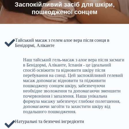
Заспокійливий засіб для шкіри,
пошкодженої сонцем
Тайський масаж з гелем алое вера після сонця в
Бенідормі, Аліканте
Наш тайський гель-масаж з алое вера після засмаги
в Бенідормі, Аліканте, Іспанія - це ідеальний
спосіб освіжити та відновити шкіру після
перебування на сонці. Цей заспокійливий гелевий
масаж допомагає відновити та підживити
пошкоджену сонцем шкіру, забезпечуючи
необхідне зволоження та допомагаючи зменшити
почервоніння і запалення. Наша унікальна
формула масажу забезпечує глибоке полегшення,
допомагаючи загоїти та захистити шкіру від
подальшого пошкодження.
Натуральні та безпечні інгредієнти