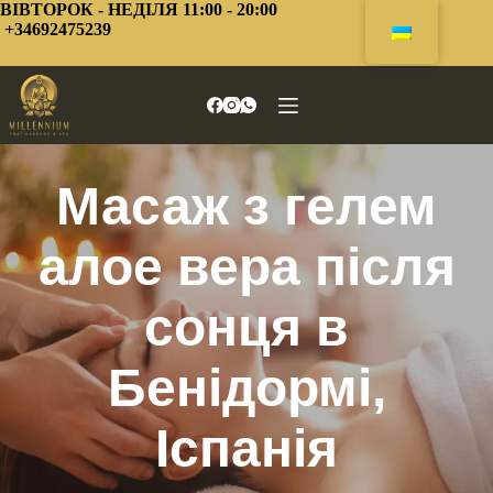
Перейти
ВІВТОРОК - НЕДІЛЯ 11:00 - 20:00
до
+34692475239
змісту
Масаж з гелем
алое вера після
сонця в
Бенідормі,
Іспанія