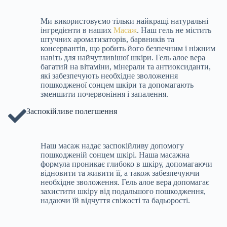
Ми використовуємо тільки найкращі натуральні
інгредієнти в наших
Масаж
. Наш гель не містить
штучних ароматизаторів, барвників та
консервантів, що робить його безпечним і ніжним
навіть для найчутливішої шкіри. Гель алое вера
багатий на вітаміни, мінерали та антиоксиданти,
які забезпечують необхідне зволоження
пошкодженої сонцем шкіри та допомагають
зменшити почервоніння і запалення.
Заспокійливе полегшення
Наш масаж надає заспокійливу допомогу
пошкодженій сонцем шкірі. Наша масажна
формула проникає глибоко в шкіру, допомагаючи
відновити та живити її, а також забезпечуючи
необхідне зволоження. Гель алое вера допомагає
захистити шкіру від подальшого пошкодження,
надаючи їй відчуття свіжості та бадьорості.