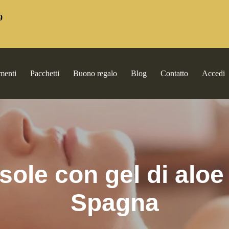
9
menti
Pacchetti
Buono regalo
Blog
Contatto
Accedi
ole con gel di aloe
Spagna