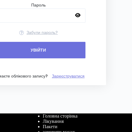
Пароль
Забули пароль?
УВІЙТИ
маєте облікового запису?
Зареєструватися
Головна сторінка
Лікування
Пакети
замовити масаж