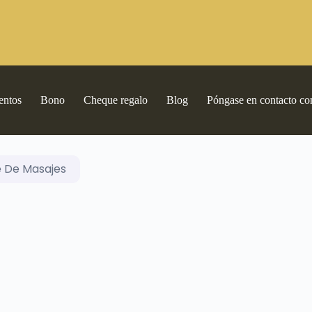
entos
Bono
Cheque regalo
Blog
Póngase en contacto co
 De Masajes