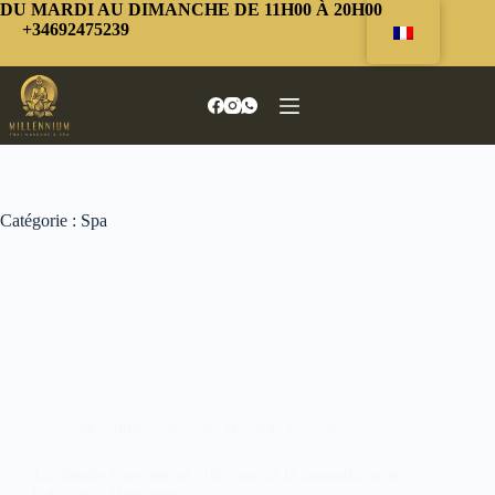
Passer
DU MARDI AU DIMANCHE DE 11H00 À 20H00
au
+34692475239
contenu
Catégorie :
Spa
Massothérapie
,
Spa
,
Massage thaïlandais
La détente vous attend : Découvrez la massothérapie
balinaise à Benidorm