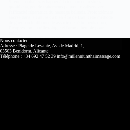
Si vous souhaitez échapper à la tension et au stress
quotidiens, peu de traitements peuvent rivaliser avec
l'efficacité réparatrice du massage balinais. Profondément
ancrée dans la culture du bien-être de Bali, cette méthode
de guérison traditionnelle associe des étirements doux,
l'acupression, la réflexologie et l'aromathérapie pour
créer...
JOHN
22 juillet 2025
Nous contacter
Adresse : Plage de Levante, Av. de Madrid, 1,
03503 Benidorm, Alicante
Téléphone : +34 692 47 52 39 info@millenniumthaimassage.com