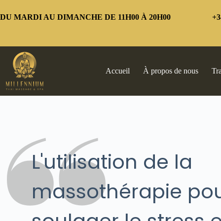
Passer
au
DU MARDI AU DIMANCHE DE 11H00 À 20H00
+3
contenu
Accueil
À propos de nous
Tr
L'utilisation de la
massothérapie po