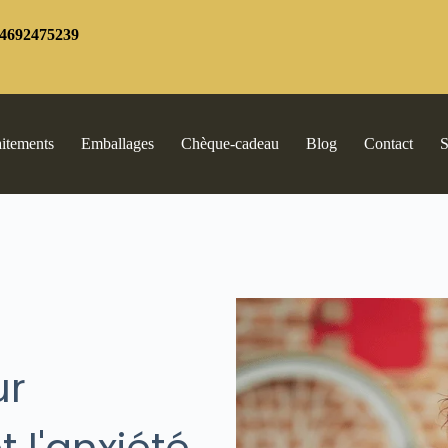
4692475239
aitements
Emballages
Chèque-cadeau
Blog
Contact
S
ur