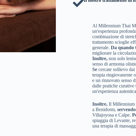
Il nostro trattamento di 
Al Millennium Thai Ma
un'esperienza profonda
combinazione di stretch
trattamento scioglie e
generale.
Da quando
Q
migliorare la circolazio
Inoltre,
non solo lenis
senso di armonia olisti
Se
cercate sollievo dai
terapia ringiovanente 
e un rinnovato senso d
dalle pratiche curative 
un'esperienza autentica
Inoltre,
Il Millennium 
a Benidorm,
servendo 
Villajoyosa e Calpe.
P
spiaggia di Levante, ren
una terapia di massaggi