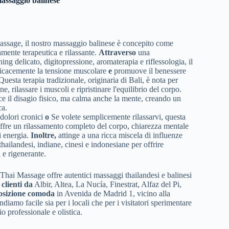
massaggio balinese
ssage, il nostro massaggio balinese è concepito come
mente terapeutica e rilassante.
Attraverso
una
ing delicato, digitopressione, aromaterapia e riflessologia, il
fficacemente la tensione muscolare
e
promuove il benessere
uesta terapia tradizionale, originaria di Bali, è nota per
ne, rilassare i muscoli e ripristinare l'equilibrio del corpo.
ce il disagio fisico, ma calma anche la mente, creando un
ca.
 dolori cronici
o
Se volete semplicemente rilassarvi, questa
offre un rilassamento completo del corpo, chiarezza mentale
i energia.
Inoltre,
attinge a una ricca miscela di influenze
thailandesi, indiane, cinesi e indonesiane per offrire
 e rigenerante.
Thai Massage offre autentici massaggi thailandesi e balinesi
clienti da
Albir, Altea, La Nucía, Finestrat, Alfaz del Pi,
osizione comoda
in Avenida de Madrid 1, vicino alla
diamo facile sia per i locali che per i visitatori sperimentare
o professionale e olistica.