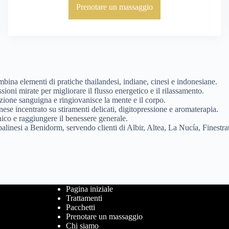
Prenotare un massaggio
bina elementi di pratiche thailandesi, indiane, cinesi e indonesiane.
sioni mirate per migliorare il flusso energetico e il rilassamento.
azione sanguigna e ringiovanisce la mente e il corpo.
se incentrato su stiramenti delicati, digitopressione e aromaterapia.
onico e raggiungere il benessere generale.
linesi a Benidorm, servendo clienti di Albir, Altea, La Nucía, Finestrat
Pagina iniziale
Trattamenti
Pacchetti
Prenotare un massaggio
Chi siamo