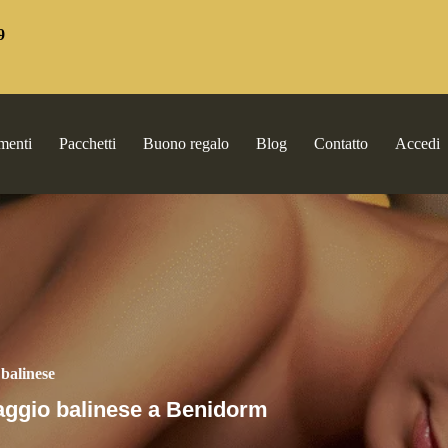
9
menti
Pacchetti
Buono regalo
Blog
Contatto
Accedi
 balinese
saggio balinese a Benidorm