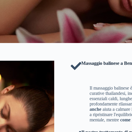
Massaggio balinese a Ben
Il massaggio balinese è
curative thailandesi, i
essenziali caldi, lungh
profondamente rilassa
anche
aiuta a calmare i
a ripristinare l'equilib
mentale, mentre
come r