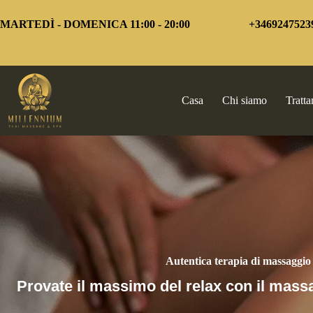
Vai
al
MARTEDÌ - DOMENICA 11:00 - 20:00
+3469247523
contenuto
Casa
Chi siamo
Tratta
Autentica terapia di massaggio
Provate il massimo del relax con il mas