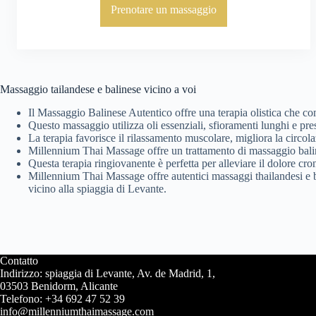
Prenotare un massaggio
Massaggio tailandese e balinese vicino a voi
Il Massaggio Balinese Autentico offre una terapia olistica che com
Questo massaggio utilizza oli essenziali, sfioramenti lunghi e pres
La terapia favorisce il rilassamento muscolare, migliora la circol
Millennium Thai Massage offre un trattamento di massaggio baline
Questa terapia ringiovanente è perfetta per alleviare il dolore cr
Millennium Thai Massage offre autentici massaggi thailandesi e ba
vicino alla spiaggia di Levante.
Contatto
Indirizzo: spiaggia di Levante, Av. de Madrid, 1,
03503 Benidorm, Alicante
Telefono: +34 692 47 52 39
info@millenniumthaimassage.com