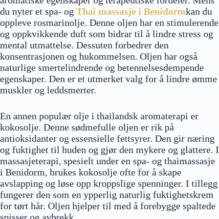
aromatiske egenskaper og terapeutiske fordeler. Mens
du nyter et spa- og
Thai massasje i Benidorm
kan du
oppleve rosmarinolje. Denne oljen har en stimulerende
og oppkvikkende duft som bidrar til å lindre stress og
mental utmattelse. Dessuten forbedrer den
konsentrasjonen og hukommelsen. Oljen har også
naturlige smertelindrende og betennelsesdempende
egenskaper. Den er et utmerket valg for å lindre ømme
muskler og leddsmerter.
En annen populær olje i thailandsk aromaterapi er
kokosolje. Denne sødmefulle oljen er rik på
antioksidanter og essensielle fettsyrer. Den gir næring
og fuktighet til huden og gjør den mykere og glattere. I
massasjeterapi, spesielt under en spa- og thaimassasje
i Benidorm, brukes kokosolje ofte for å skape
avslapping og løse opp kroppslige spenninger. I tillegg
fungerer den som en ypperlig naturlig fuktighetskrem
for tørt hår. Oljen hjelper til med å forebygge spaltede
spisser og avbrekk.