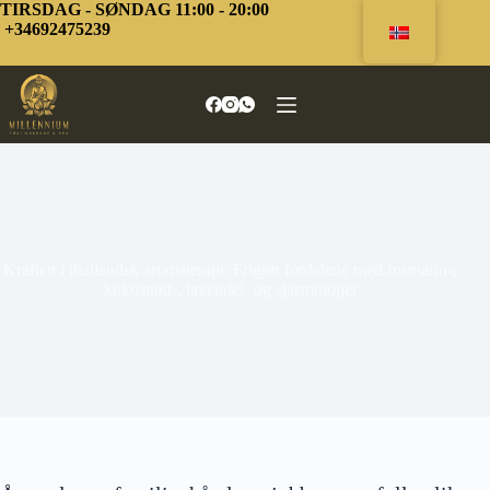
Hopp
TIRSDAG - SØNDAG 11:00 - 20:00
til
+34692475239
innhold
Kraften i thailandsk aromaterapi: Frigjør fordelene med rosmarin-,
kokosnøtt-, lavendel- og sjasminoljer