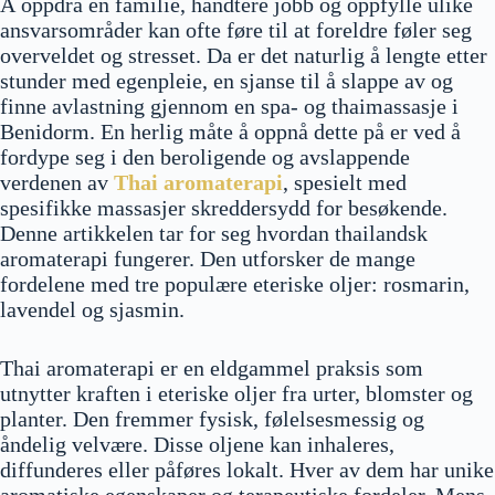
Å oppdra en familie, håndtere jobb og oppfylle ulike
ansvarsområder kan ofte føre til at foreldre føler seg
overveldet og stresset. Da er det naturlig å lengte etter
stunder med egenpleie, en sjanse til å slappe av og
finne avlastning gjennom en spa- og thaimassasje i
Benidorm. En herlig måte å oppnå dette på er ved å
fordype seg i den beroligende og avslappende
verdenen av
Thai aromaterapi
, spesielt med
spesifikke massasjer skreddersydd for besøkende.
Denne artikkelen tar for seg hvordan thailandsk
aromaterapi fungerer. Den utforsker de mange
fordelene med tre populære eteriske oljer: rosmarin,
lavendel og sjasmin.
Thai aromaterapi er en eldgammel praksis som
utnytter kraften i eteriske oljer fra urter, blomster og
planter. Den fremmer fysisk, følelsesmessig og
åndelig velvære. Disse oljene kan inhaleres,
diffunderes eller påføres lokalt. Hver av dem har unike