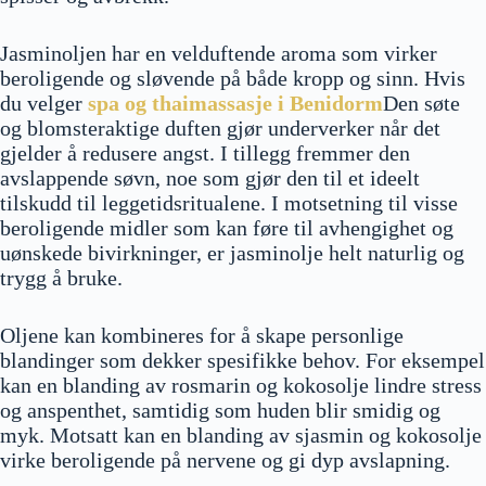
Jasminoljen har en velduftende aroma som virker
beroligende og sløvende på både kropp og sinn. Hvis
du velger
spa og thaimassasje i Benidorm
Den søte
og blomsteraktige duften gjør underverker når det
gjelder å redusere angst. I tillegg fremmer den
avslappende søvn, noe som gjør den til et ideelt
tilskudd til leggetidsritualene. I motsetning til visse
beroligende midler som kan føre til avhengighet og
uønskede bivirkninger, er jasminolje helt naturlig og
trygg å bruke.
Oljene kan kombineres for å skape personlige
blandinger som dekker spesifikke behov. For eksempel
kan en blanding av rosmarin og kokosolje lindre stress
og anspenthet, samtidig som huden blir smidig og
myk. Motsatt kan en blanding av sjasmin og kokosolje
virke beroligende på nervene og gi dyp avslapning.