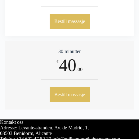
Bestill massasje
30 minutter
40
€
.00
Bestill massasje
Kontakt oss
Adresse: Levante-stranden, Av. de Madrid, 1,
03503 Benidorm, Alicante
Telefon +34 692 47 52 39 info@millenniumthaimassage.com