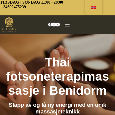
Hopp
TIRSDAG - SØNDAG 11:00 - 20:00
til
+34692475239
innhold
Thai
fotsoneterapimas
sasje i Benidorm
Slapp av og få ny energi med en unik
massasjeteknikk