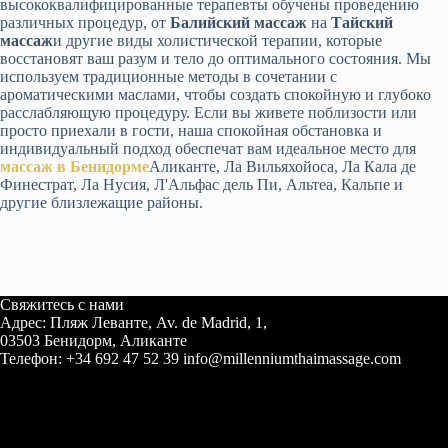
высококвалифицированные терапевты обучены проведению
различных процедур, от
Балийский массаж
на
Тайский
массаж
и другие виды холистической терапии, которые
восстановят ваш разум и тело до оптимального состояния. Мы
используем традиционные методы в сочетании с
ароматическими маслами, чтобы создать спокойную и глубоко
расслабляющую процедуру. Если вы живете поблизости или
просто приехали в гости, наша спокойная обстановка и
индивидуальный подход обеспечат вам идеальное место для
массаж в Бенидорме
Аликанте, Ла Вильяхойоса, Ла Кала де
Финестрат, Ла Нусия, Л'Альфас дель Пи, Альтеа, Кальпе и
другие близлежащие районы.
Свяжитесь с нами
Адрес: Пляж Леванте, Av. de Madrid, 1,
03503 Бенидорм, Аликанте
Телефон: +34 692 47 52 39 info@millenniumthaimassage.com