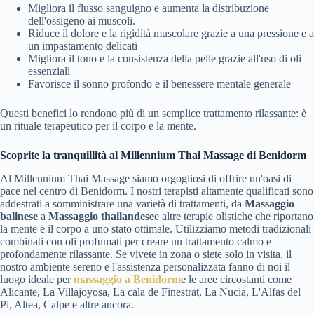
Migliora il flusso sanguigno e aumenta la distribuzione
dell'ossigeno ai muscoli.
Riduce il dolore e la rigidità muscolare grazie a una pressione e a
un impastamento delicati
Migliora il tono e la consistenza della pelle grazie all'uso di oli
essenziali
Favorisce il sonno profondo e il benessere mentale generale
Questi benefici lo rendono più di un semplice trattamento rilassante: è
un rituale terapeutico per il corpo e la mente.
Scoprite la tranquillità al Millennium Thai Massage di Benidorm
Al Millennium Thai Massage siamo orgogliosi di offrire un'oasi di
pace nel centro di Benidorm. I nostri terapisti altamente qualificati sono
addestrati a somministrare una varietà di trattamenti, da
Massaggio
balinese
a
Massaggio thailandese
e altre terapie olistiche che riportano
la mente e il corpo a uno stato ottimale. Utilizziamo metodi tradizionali
combinati con oli profumati per creare un trattamento calmo e
profondamente rilassante. Se vivete in zona o siete solo in visita, il
nostro ambiente sereno e l'assistenza personalizzata fanno di noi il
luogo ideale per
massaggio a Benidorm
e le aree circostanti come
Alicante, La Villajoyosa, La cala de Finestrat, La Nucia, L'Alfas del
Pi, Altea, Calpe e altre ancora.