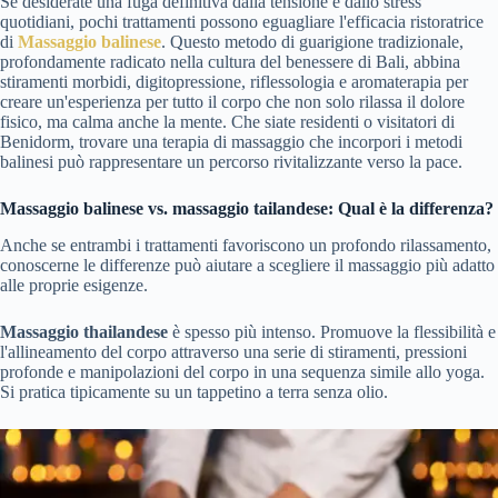
Se desiderate una fuga definitiva dalla tensione e dallo stress
quotidiani, pochi trattamenti possono eguagliare l'efficacia ristoratrice
di
Massaggio balinese
. Questo metodo di guarigione tradizionale,
profondamente radicato nella cultura del benessere di Bali, abbina
stiramenti morbidi, digitopressione, riflessologia e aromaterapia per
creare un'esperienza per tutto il corpo che non solo rilassa il dolore
fisico, ma calma anche la mente. Che siate residenti o visitatori di
Benidorm, trovare una terapia di massaggio che incorpori i metodi
balinesi può rappresentare un percorso rivitalizzante verso la pace.
Massaggio balinese vs. massaggio tailandese: Qual è la differenza?
Anche se entrambi i trattamenti favoriscono un profondo rilassamento,
conoscerne le differenze può aiutare a scegliere il massaggio più adatto
alle proprie esigenze.
Massaggio thailandese
è spesso più intenso. Promuove la flessibilità e
l'allineamento del corpo attraverso una serie di stiramenti, pressioni
profonde e manipolazioni del corpo in una sequenza simile allo yoga.
Si pratica tipicamente su un tappetino a terra senza olio.