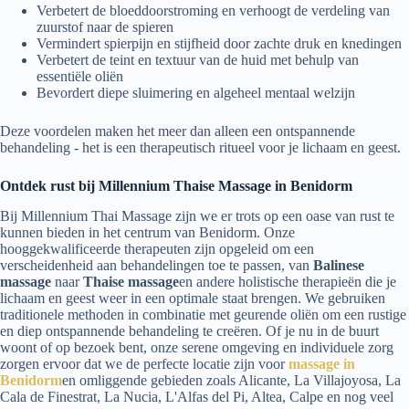
Verbetert de bloeddoorstroming en verhoogt de verdeling van
zuurstof naar de spieren
Vermindert spierpijn en stijfheid door zachte druk en knedingen
Verbetert de teint en textuur van de huid met behulp van
essentiële oliën
Bevordert diepe sluimering en algeheel mentaal welzijn
Deze voordelen maken het meer dan alleen een ontspannende
behandeling - het is een therapeutisch ritueel voor je lichaam en geest.
Ontdek rust bij Millennium Thaise Massage in Benidorm
Bij Millennium Thai Massage zijn we er trots op een oase van rust te
kunnen bieden in het centrum van Benidorm. Onze
hooggekwalificeerde therapeuten zijn opgeleid om een
verscheidenheid aan behandelingen toe te passen, van
Balinese
massage
naar
Thaise massage
en andere holistische therapieën die je
lichaam en geest weer in een optimale staat brengen. We gebruiken
traditionele methoden in combinatie met geurende oliën om een rustige
en diep ontspannende behandeling te creëren. Of je nu in de buurt
woont of op bezoek bent, onze serene omgeving en individuele zorg
zorgen ervoor dat we de perfecte locatie zijn voor
massage in
Benidorm
en omliggende gebieden zoals Alicante, La Villajoyosa, La
Cala de Finestrat, La Nucia, L'Alfas del Pi, Altea, Calpe en nog veel