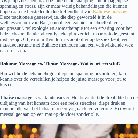
Als je op zoek bent naar de ultieme ontsnapping aan de dagelijkse
spanning en stress, zijn er maar weinig behandelingen die kunnen
tippen aan de herstellende doeltreffendheid van
Balinese massage
.
Deze traditionele geneeswijze, die diep geworteld is in de
wellnesscultuur van Bali, combineert zachte stretchoefeningen,
acupressuur, reflexologie en aromatherapie tot een ervaring voor het
hele lichaam die niet alleen fysieke pijn verlicht maar ook de geest tot
rust brengt. Of je nu in Benidorm woont of er op bezoek bent, een
massagetherapie met Balinese methoden kan een verkwikkende weg
naar rust zijn.
Balinese Massage vs. Thaise Massage: Wat is het verschil?
Hoewel beide behandelingen diepe ontspanning bevorderen, kan
kennis over de verschillen je helpen de juiste massage voor jou te
kiezen.
Thaise massage
is vaak intensiever. Het bevordert de flexibiliteit en de
uitlijning van het lichaam door een reeks stretches, diepe druk en
manipulatie van het lichaam in een yoga-achtige volgorde. Het wordt
meestal gedaan op een mat op de vloer zonder olie.