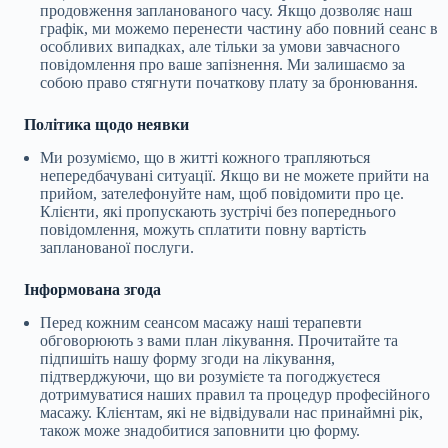
продовження запланованого часу. Якщо дозволяє наш
графік, ми можемо перенести частину або повний сеанс в
особливих випадках, але тільки за умови завчасного
повідомлення про ваше запізнення. Ми залишаємо за
собою право стягнути початкову плату за бронювання.
Політика щодо неявки
Ми розуміємо, що в житті кожного трапляються
непередбачувані ситуації. Якщо ви не можете прийти на
прийом, зателефонуйте нам, щоб повідомити про це.
Клієнти, які пропускають зустрічі без попереднього
повідомлення, можуть сплатити повну вартість
запланованої послуги.
Інформована згода
Перед кожним сеансом масажу наші терапевти
обговорюють з вами план лікування. Прочитайте та
підпишіть нашу форму згоди на лікування,
підтверджуючи, що ви розумієте та погоджуєтеся
дотримуватися наших правил та процедур професійного
масажу. Клієнтам, які не відвідували нас принаймні рік,
також може знадобитися заповнити цю форму.