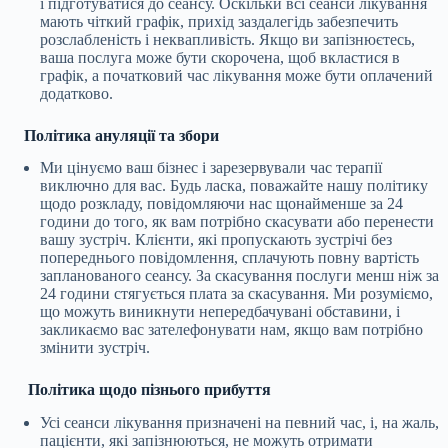
і підготуватися до сеансу. Оскільки всі сеанси лікування
мають чіткий графік, прихід заздалегідь забезпечить
розслабленість і неквапливість. Якщо ви запізнюєтесь,
ваша послуга може бути скорочена, щоб вкластися в
графік, а початковий час лікування може бути оплачений
додатково.
Політика ануляції та збори
Ми цінуємо ваш бізнес і зарезервували час терапії
виключно для вас. Будь ласка, поважайте нашу політику
щодо розкладу, повідомляючи нас щонайменше за 24
години до того, як вам потрібно скасувати або перенести
вашу зустріч. Клієнти, які пропускають зустрічі без
попереднього повідомлення, сплачують повну вартість
запланованого сеансу. За скасування послуги менш ніж за
24 години стягується плата за скасування. Ми розуміємо,
що можуть виникнути непередбачувані обставини, і
закликаємо вас зателефонувати нам, якщо вам потрібно
змінити зустріч.
Політика щодо пізнього прибуття
Усі сеанси лікування призначені на певний час, і, на жаль,
пацієнти, які запізнюються, не можуть отримати