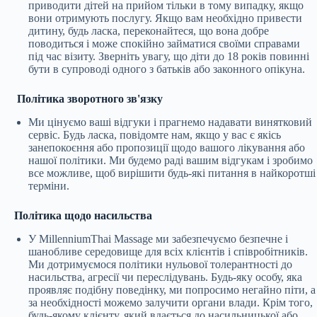
приводити дітей на прийом тільки в тому випадку, якщо
вони отримують послугу. Якщо вам необхідно привести
дитину, будь ласка, переконайтеся, що вона добре
поводиться і може спокійно займатися своїми справами
під час візиту. Зверніть увагу, що діти до 18 років повинні
бути в супроводі одного з батьків або законного опікуна.
Політика зворотного зв'язку
Ми цінуємо ваші відгуки і прагнемо надавати винятковий
сервіс. Будь ласка, повідомте нам, якщо у вас є якісь
занепокоєння або пропозиції щодо вашого лікування або
нашої політики. Ми будемо раді вашим відгукам і зробимо
все можливе, щоб вирішити будь-які питання в найкоротші
терміни.
Політика щодо насильства
У MillenniumThai Massage ми забезпечуємо безпечне і
шанобливе середовище для всіх клієнтів і співробітників.
Ми дотримуємося політики нульової толерантності до
насильства, агресії чи переслідувань. Будь-яку особу, яка
проявляє подібну поведінку, ми попросимо негайно піти, а
за необхідності можемо залучити органи влади. Крім того,
будь-якому клієнту, який вдається до насильницької або