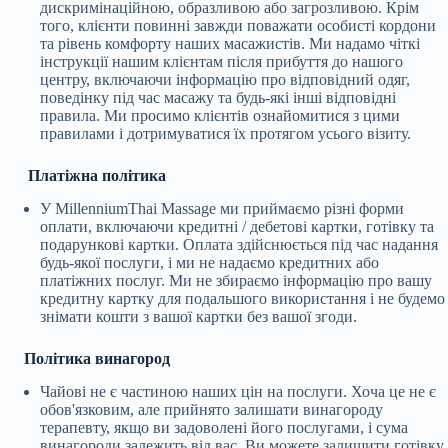
дискримінаційною, образливою або загрозливою. Крім
того, клієнти повинні завжди поважати особисті кордони
та рівень комфорту наших масажистів. Ми надамо чіткі
інструкції нашим клієнтам після прибуття до нашого
центру, включаючи інформацію про відповідний одяг,
поведінку під час масажу та будь-які інші відповідні
правила. Ми просимо клієнтів ознайомитися з цими
правилами і дотримуватися їх протягом усього візиту.
Платіжна політика
У MillenniumThai Massage ми приймаємо різні форми
оплати, включаючи кредитні / дебетові картки, готівку та
подарункові картки. Оплата здійснюється під час надання
будь-якої послуги, і ми не надаємо кредитних або
платіжних послуг. Ми не збираємо інформацію про вашу
кредитну картку для подальшого використання і не будемо
знімати кошти з вашої картки без вашої згоди.
Політика винагород
Чайові не є частиною наших цін на послуги. Хоча це не є
обов'язковим, але прийнято залишати винагороду
терапевту, якщо ви задоволені його послугами, і сума
винагороди залежить від вас. Ви можете залишити готівку