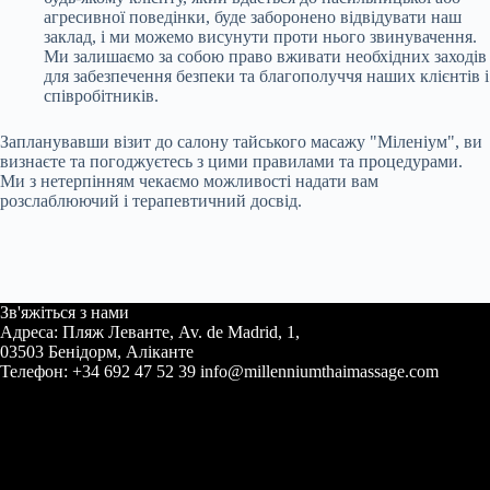
агресивної поведінки, буде заборонено відвідувати наш
заклад, і ми можемо висунути проти нього звинувачення.
Ми залишаємо за собою право вживати необхідних заходів
для забезпечення безпеки та благополуччя наших клієнтів і
співробітників.
Запланувавши візит до салону тайського масажу "Міленіум", ви
визнаєте та погоджуєтесь з цими правилами та процедурами.
Ми з нетерпінням чекаємо можливості надати вам
розслаблюючий і терапевтичний досвід.
Зв'яжіться з нами
Адреса: Пляж Леванте, Av. de Madrid, 1,
03503 Бенідорм, Аліканте
Телефон: +34 692 47 52 39 info@millenniumthaimassage.com