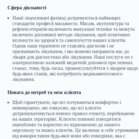
Сфера діяльності
Наші ліцензовані фахівці дотримуються найвищих
стандартів професії масажиста. Масаж, акупунктура та
рефлексотерапія включають мануальні техніки та можуть
включати допоміжні методи лікування, щоб позитивно
вплинути на здоров'я та самопочуття наших клієнтів.
Однак наші терапевти не ставлять діагнозів і не
призначають лікування, і ми можемо направити вас до
лікаря для діагностики або лікування. Наші послуги не є
альтернативою належній медичній допомозі при певних
станах, тому, будь ласка, проконсультуйтеся з лікарем щодо
будь-яких станів, які потребують медикаментозного
лікування.
Повага до потреб та меж клієнта
Щоб гарантувати, що всі почуваються комфортно і
невимушено, ми очікуємо, що всі клієнти
дотримуватимуться певних правил етикету, перебуваючи
на наших територіях. Клієнти повинні поводитися
шанобливо та коректно по відношенню до нашого
персоналу та інших клієнтів. Це включає в себе утримання
від використання будь-якої мови або поведінки, яка є