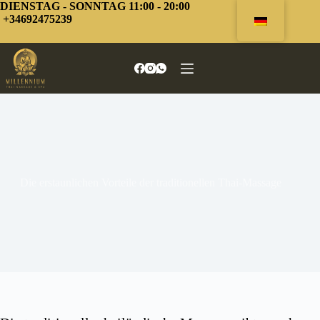
Zum
DIENSTAG - SONNTAG 11:00 - 20:00
Inhalt
+34692475239
springen
Die erstaunlichen Vorteile der traditionellen Thai-Massage