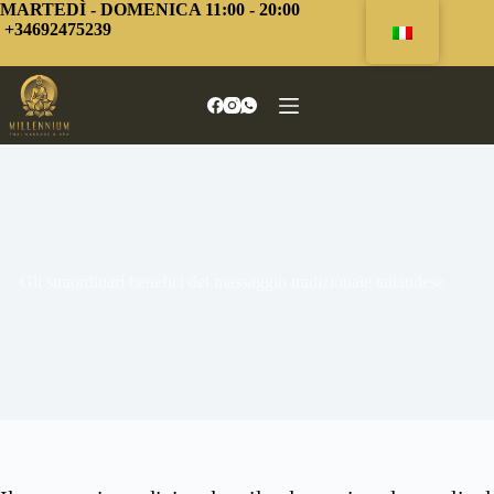
Vai
MARTEDÌ - DOMENICA 11:00 - 20:00
al
+34692475239
contenuto
Gli straordinari benefici del massaggio tradizionale tailandese