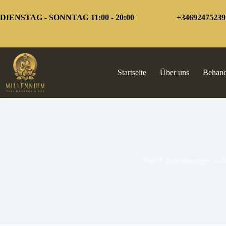
Zum
Inhalt
DIENSTAG - SONNTAG 11:00 - 20:00
+34692475239
springen
Startseite
Über uns
Behan
Sind Kindermassagen sich