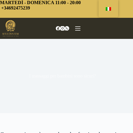
Vai
MARTEDÌ - DOMENICA 11:00 - 20:00
al
+34692475239
contenuto
I massaggi per bambini sono sicuri?