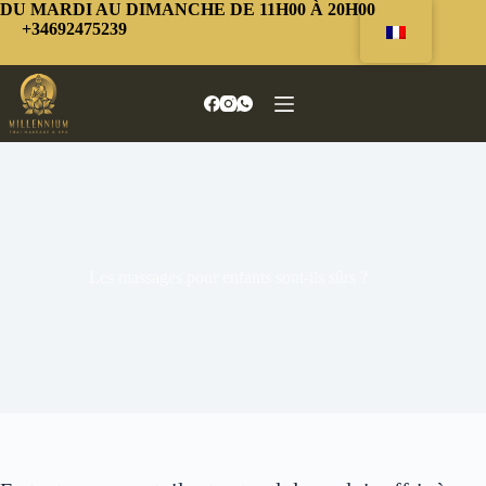
Passer
DU MARDI AU DIMANCHE DE 11H00 À 20H00
au
+34692475239
contenu
Les massages pour enfants sont-ils sûrs ?